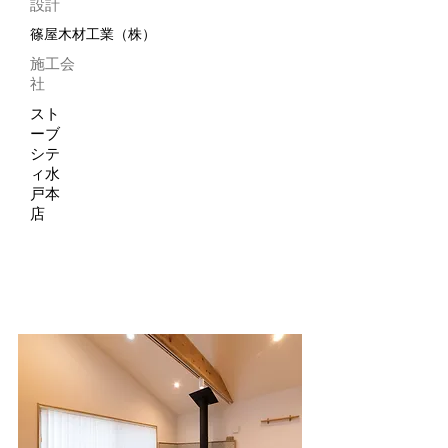
設計
篠屋木材工業（株）
施工会
社
スト
ーブ
シテ
ィ水
戸本
店