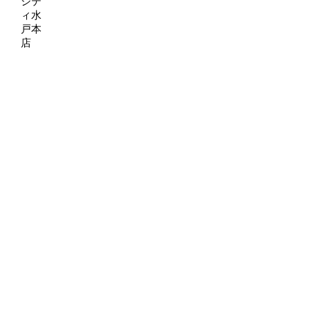
シテ
ィ水
戸本
店
奈良県大和郡