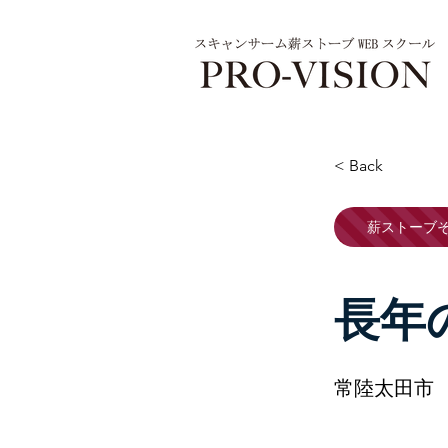
< Back
薪ストーブ
長年
常陸太田市