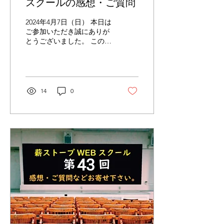
スクールの感想・ご質問
2024年4月7日（日） 本日は
ご参加いただき誠にありが
とうございました。 この
WEBスクールは、3年間で
延べ3，000人の安全啓蒙活
動を目標にしています。 本
日の参加者は、20人の方に
ご参加いただきました。 本
14
0
WEＢスクールにご参加い
ただいた皆様には心より感
謝申し上げます...