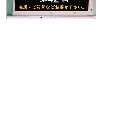
2024年3月2日
∙
1
分
第42回 薪ストーブWEB
スクールの感想・ご質問
2024年2月4日（日） 本日は
ご参加いただき誠にありが
とうございました。 この
WEBスクールは、3年間で
延べ3，000人の安全啓蒙活
動を目標にしています。 本
日の参加者は、21人の方に
ご参加いただきました。 本
6
0
WEＢスクールにご参加い
ただいた皆様には心より感