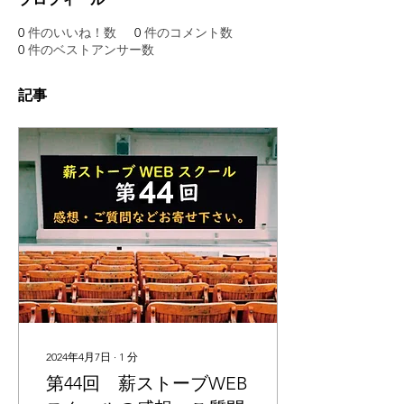
0
件のいいね！数
0
件のコメント数
0
件のベストアンサー数
記事
2024年4月7日
∙
1
分
第44回 薪ストーブWEB