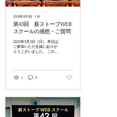
2024年3月3日
∙
1
分
第43回 薪ストーブWEB
スクールの感想・ご質問
2024年3月3日（日） 本日は
ご参加いただき誠にありが
とうございました。 この
WEBスクールは、3年間で
延べ3，000人の安全啓蒙活
動を目標にしています。 本
日の参加者は、20人の方に
ご参加いただきました。 本
6
0
WEＢスクールにご参加い
ただいた皆様には心より感
謝申し上げます...