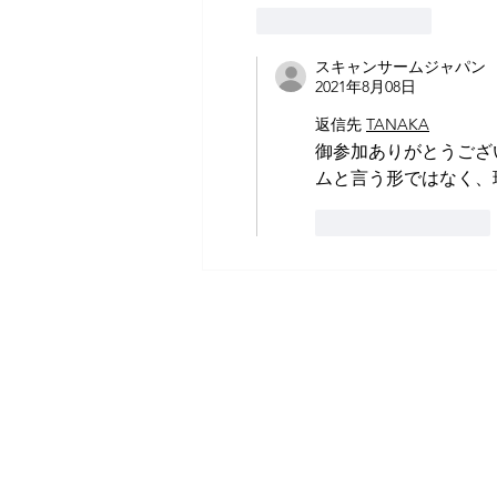
いいね！
返信
スキャンサームジャパン
2021年8月08日
返信先
TANAKA
御参加ありがとうござ
ムと言う形ではなく、
いいね！
返信
PRO-VISION運営事務局 スキャ
運営会社 株式会社ワンダーバル
〒311-4153茨城県水戸市河和田町315-1
TEL.029-309-4102 FAX.029-309-4103