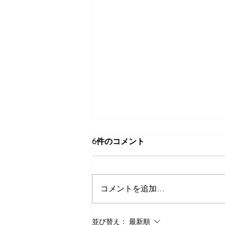
6件のコメント
コメントを追加…
第44回 薪ストーブWEBスク
並び替え：
最新順