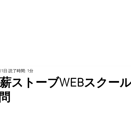
月1日
読了時間: 1分
 薪ストーブWEBスクー
問