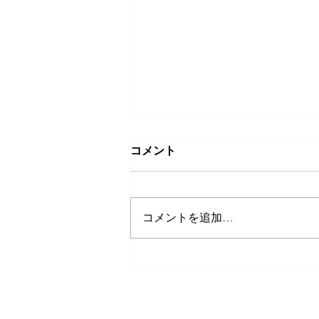
コメント
コメントを追加…
第44回 薪ストーブWEBスク
ールの感想・ご質問
PRO-VISION運営事務局 スキャ