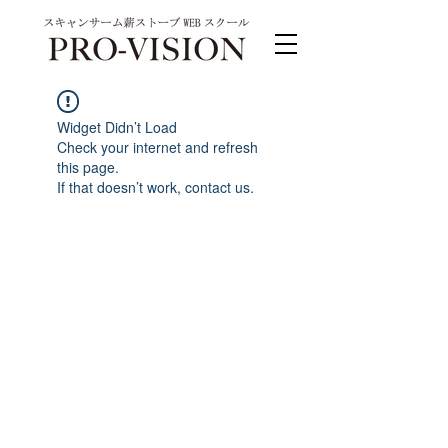
Widget Didn’t Load
Check your internet and refresh
this page.
If that doesn’t work, contact us.
PRO-VISION運営事務局 スキャンサーム公式
系列サイト
運営会社 株式会社ワンダーバル
〒311-4153茨城県水戸市河和田町315-1
TEL.029-309-4102 FAX.029-309-4103
お問合わせ TEL.0120-4102-85