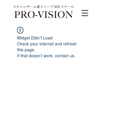
Widget Didn’t Load
Check your internet and refresh
this page.
If that doesn’t work, contact us.
PRO-VISION運営事務局 スキャンサーム公式
系列サイト
運営会社 株式会社ワンダーバル
〒311-4153茨城県水戸市河和田町315-1
TEL.029-309-4102 FAX.029-309-4103
お問合わせ TEL.0120-4102-85