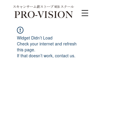
Widget Didn’t Load
Check your internet and refresh
this page.
If that doesn’t work, contact us.
PRO-VISION運営事務局 スキャンサーム公式
系列サイト
運営会社 株式会社ワンダーバル
〒311-4153茨城県水戸市河和田町315-1
TEL.029-309-4102 FAX.029-309-4103
お問合わせ TEL.0120-4102-85