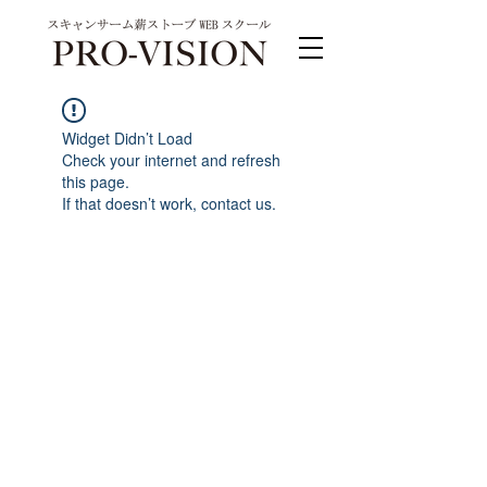
Widget Didn’t Load
Check your internet and refresh
this page.
If that doesn’t work, contact us.
PRO-VISION運営事務局 スキャンサーム公式
系列サイト
運営会社 株式会社ワンダーバル
〒311-4153茨城県水戸市河和田町315-1
TEL.029-309-4102 FAX.029-309-4103
お問合わせ TEL.0120-4102-85