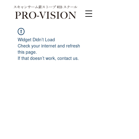
Widget Didn’t Load
Check your internet and refresh
this page.
If that doesn’t work, contact us.
PRO-VISION運営事務局 スキャンサーム公式
系列サイト
運営会社 株式会社ワンダーバル
〒311-4153茨城県水戸市河和田町315-1
TEL.029-309-4102 FAX.029-309-4103
お問合わせ TEL.0120-4102-85