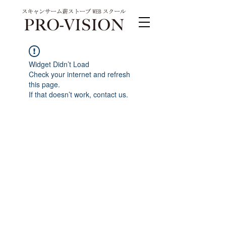
Widget Didn’t Load
Check your internet and refresh
this page.
If that doesn’t work, contact us.
PRO-VISION運営事務局 スキャンサーム公式
系列サイト
運営会社 株式会社ワンダーバル
〒311-4153茨城県水戸市河和田町315-1
TEL.029-309-4102 FAX.029-309-4103
お問合わせ TEL.0120-4102-85