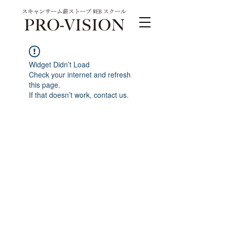
Widget Didn’t Load
Check your internet and refresh
this page.
If that doesn’t work, contact us.
PRO-VISION運営事務局 スキャンサーム公式
系列サイト
運営会社 株式会社ワンダーバル
〒311-4153茨城県水戸市河和田町315-1
TEL.029-309-4102 FAX.029-309-4103
お問合わせ TEL.0120-4102-85