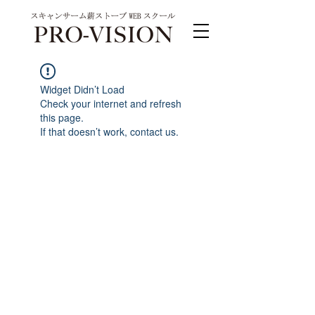
Widget Didn’t Load
Check your internet and refresh
this page.
If that doesn’t work, contact us.
PRO-VISION運営事務局 スキャンサーム公式
系列サイト
運営会社 株式会社ワンダーバル
〒311-4153茨城県水戸市河和田町315-1
TEL.029-309-4102 FAX.029-309-4103
お問合わせ TEL.0120-4102-85