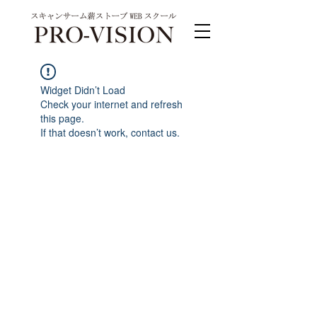
Widget Didn’t Load
Check your internet and refresh
this page.
If that doesn’t work, contact us.
PRO-VISION運営事務局 スキャンサーム公式
系列サイト
運営会社 株式会社ワンダーバル
〒311-4153茨城県水戸市河和田町315-1
TEL.029-309-4102 FAX.029-309-4103
お問合わせ TEL.0120-4102-85