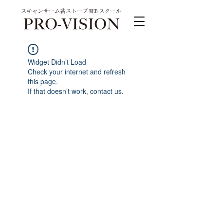
Widget Didn’t Load
Check your internet and refresh
this page.
If that doesn’t work, contact us.
PRO-VISION運営事務局 スキャンサーム公式
系列サイト
運営会社 株式会社ワンダーバル
〒311-4153茨城県水戸市河和田町315-1
TEL.029-309-4102 FAX.029-309-4103
お問合わせ TEL.0120-4102-85