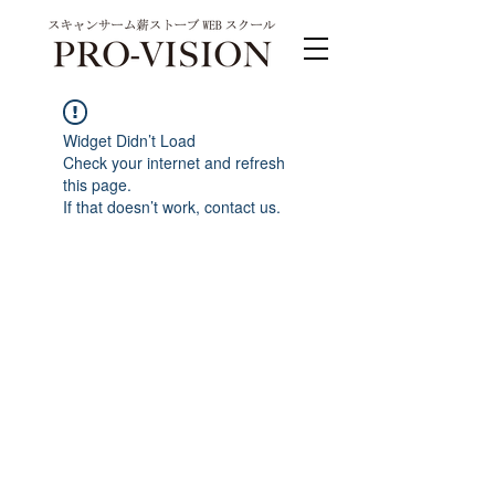
Widget Didn’t Load
Check your internet and refresh
this page.
If that doesn’t work, contact us.
PRO-VISION運営事務局 スキャンサーム公式
系列サイト
運営会社 株式会社ワンダーバル
〒311-4153茨城県水戸市河和田町315-1
TEL.029-309-4102 FAX.029-309-4103
お問合わせ TEL.0120-4102-85