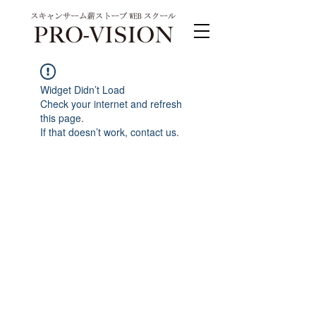
Widget Didn’t Load
Check your internet and refresh
this page.
If that doesn’t work, contact us.
PRO-VISION運営事務局 スキャンサーム公式
系列サイト
運営会社 株式会社ワンダーバル
〒311-4153茨城県水戸市河和田町315-1
TEL.029-309-4102 FAX.029-309-4103
お問合わせ TEL.0120-4102-85