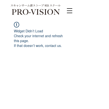
Widget Didn’t Load
Check your internet and refresh
this page.
If that doesn’t work, contact us.
PRO-VISION運営事務局 スキャンサーム公式
系列サイト
運営会社 株式会社ワンダーバル
〒311-4153茨城県水戸市河和田町315-1
TEL.029-309-4102 FAX.029-309-4103
お問合わせ TEL.0120-4102-85