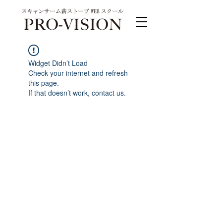
Widget Didn’t Load
Check your internet and refresh
this page.
If that doesn’t work, contact us.
PRO-VISION運営事務局 スキャンサーム公式
系列サイト
運営会社 株式会社ワンダーバル
〒311-4153茨城県水戸市河和田町315-1
TEL.029-309-4102 FAX.029-309-4103
お問合わせ TEL.0120-4102-85