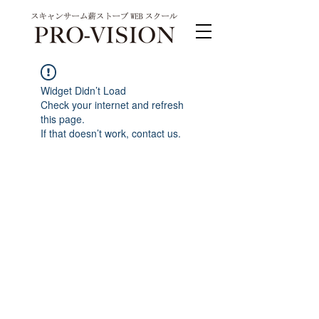
Widget Didn’t Load
Check your internet and refresh
this page.
If that doesn’t work, contact us.
PRO-VISION運営事務局 スキャンサーム公式
系列サイト
運営会社 株式会社ワンダーバル
〒311-4153茨城県水戸市河和田町315-1
TEL.029-309-4102 FAX.029-309-4103
お問合わせ TEL.0120-4102-85