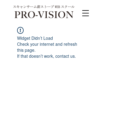
Widget Didn’t Load
Check your internet and refresh
this page.
If that doesn’t work, contact us.
PRO-VISION運営事務局 スキャンサーム公式
系列サイト
運営会社 株式会社ワンダーバル
〒311-4153茨城県水戸市河和田町315-1
TEL.029-309-4102 FAX.029-309-4103
お問合わせ TEL.0120-4102-85