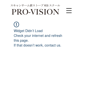
Widget Didn’t Load
Check your internet and refresh
this page.
If that doesn’t work, contact us.
PRO-VISION運営事務局 スキャンサーム公式
系列サイト
運営会社 株式会社ワンダーバル
〒311-4153茨城県水戸市河和田町315-1
TEL.029-309-4102 FAX.029-309-4103
お問合わせ TEL.0120-4102-85