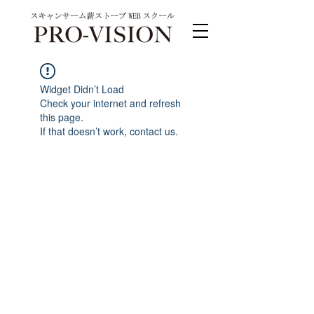
Widget Didn’t Load
Check your internet and refresh
this page.
If that doesn’t work, contact us.
PRO-VISION運営事務局 スキャンサーム公式
系列サイト
運営会社 株式会社ワンダーバル
〒311-4153茨城県水戸市河和田町315-1
TEL.029-309-4102 FAX.029-309-4103
お問合わせ TEL.0120-4102-85