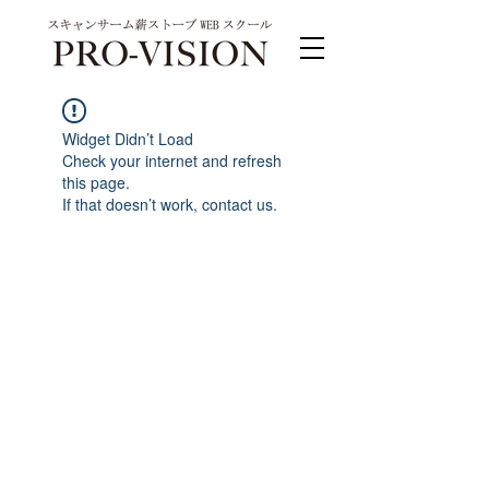
Widget Didn’t Load
Check your internet and refresh
this page.
If that doesn’t work, contact us.
PRO-VISION運営事務局 スキャンサーム公式
系列サイト
運営会社 株式会社ワンダーバル
〒311-4153茨城県水戸市河和田町315-1
TEL.029-309-4102 FAX.029-309-4103
お問合わせ TEL.0120-4102-85