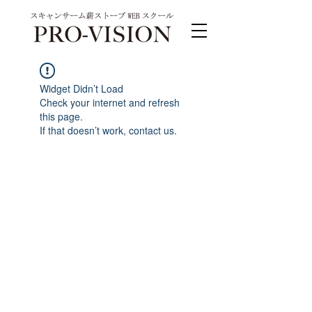
Widget Didn’t Load
Check your internet and refresh
this page.
If that doesn’t work, contact us.
PRO-VISION運営事務局 スキャンサーム公式
系列サイト
運営会社 株式会社ワンダーバル
〒311-4153茨城県水戸市河和田町315-1
TEL.029-309-4102 FAX.029-309-4103
お問合わせ TEL.0120-4102-85