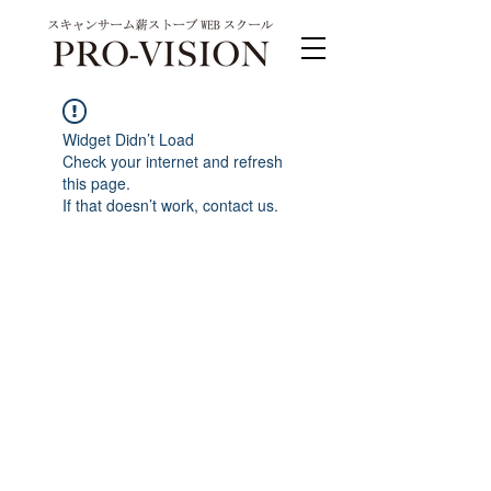
Widget Didn’t Load
Check your internet and refresh
this page.
If that doesn’t work, contact us.
PRO-VISION運営事務局 スキャンサーム公式
系列サイト
運営会社 株式会社ワンダーバル
〒311-4153茨城県水戸市河和田町315-1
TEL.029-309-4102 FAX.029-309-4103
お問合わせ TEL.0120-4102-85