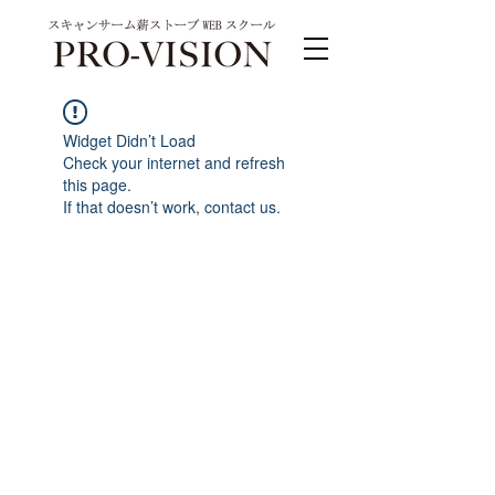
Widget Didn’t Load
Check your internet and refresh
this page.
If that doesn’t work, contact us.
PRO-VISION運営事務局 スキャンサーム公式
系列サイト
運営会社 株式会社ワンダーバル
〒311-4153茨城県水戸市河和田町315-1
TEL.029-309-4102 FAX.029-309-4103
お問合わせ TEL.0120-4102-85