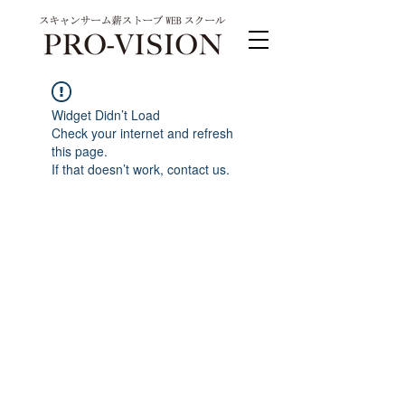
Widget Didn’t Load
Check your internet and refresh
this page.
If that doesn’t work, contact us.
PRO-VISION運営事務局 スキャンサーム公式
系列サイト
運営会社 株式会社ワンダーバル
〒311-4153茨城県水戸市河和田町315-1
TEL.029-309-4102 FAX.029-309-4103
お問合わせ TEL.0120-4102-85