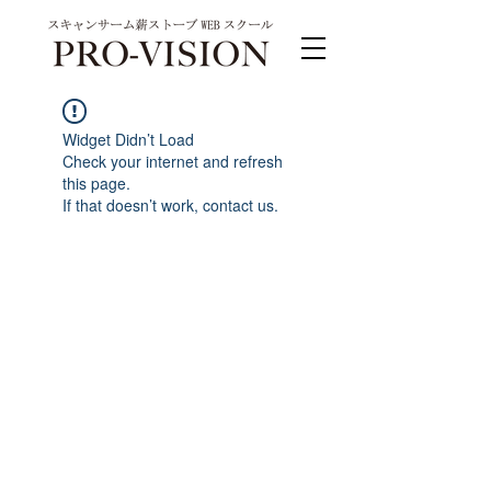
Widget Didn’t Load
Check your internet and refresh
this page.
If that doesn’t work, contact us.
PRO-VISION運営事務局 スキャンサーム公式
系列サイト
運営会社 株式会社ワンダーバル
〒311-4153茨城県水戸市河和田町315-1
TEL.029-309-4102 FAX.029-309-4103
お問合わせ TEL.0120-4102-85