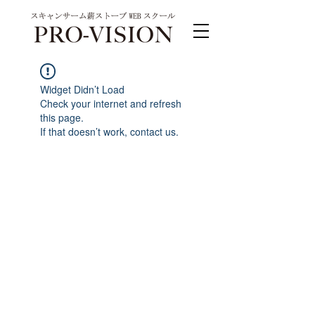
Widget Didn’t Load
Check your internet and refresh
this page.
If that doesn’t work, contact us.
PRO-VISION運営事務局 スキャンサーム公式
系列サイト
運営会社 株式会社ワンダーバル
〒311-4153茨城県水戸市河和田町315-1
TEL.029-309-4102 FAX.029-309-4103
お問合わせ TEL.0120-4102-85